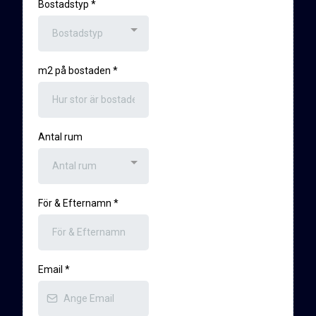
Bostadstyp
*
Bostadstyp
m2 på bostaden
*
Antal rum
Antal rum
För & Efternamn
*
Email
*