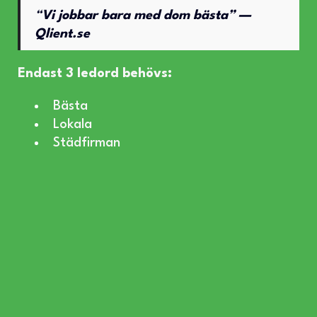
“
Vi jobbar bara med dom bästa” —
Qlient.se
Endast 3 ledord behövs:
Bästa
Lokala
Städfirman