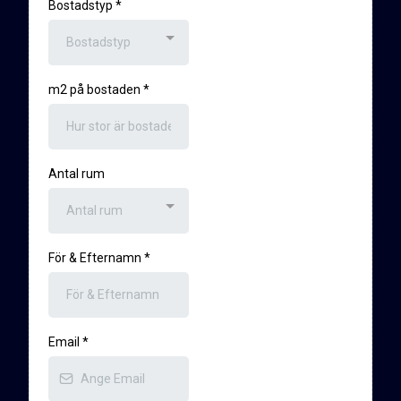
Bostadstyp
*
Bostadstyp
m2 på bostaden
*
Antal rum
Antal rum
För & Efternamn
*
Email
*